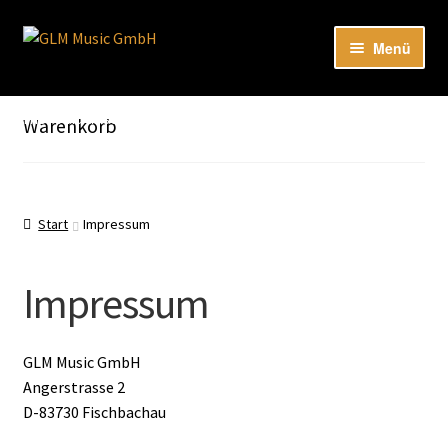
Zur
Zum
Menü
Navigation
Inhalt
springen
springen
Unter
Unser Katalog
öffnen
Hier sind unsere Neuigkeiten zu hören: Spotify
Warenkorb
Playlists
Unter
About
öffnen
Start
Impressum
EN
Impressum
GLM Music GmbH
Angerstrasse 2
D-83730 Fischbachau