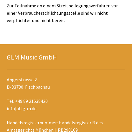
Zur Teilnahme an einem Streitbeilegungsverfahren vor
einer Verbraucherschlichtungsstelle sind wir nicht
verpflichtet und nicht bereit.
GLM Music GmbH
Angerstrasse 2
D-83730 Fischbachau
Tel. +49 89 21538420
info[at]glm.de
Handelsregisternummer: Handelsregister B des
Amtsgerichts München HRB290169