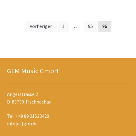
Seitennummerierung
Vorheriger
1
…
95
96
der
Beiträge
GLM Music GmbH
Angerstrasse 2
D-83730 Fischbachau
Tel. +49 89 21538420
info[at]glm.de