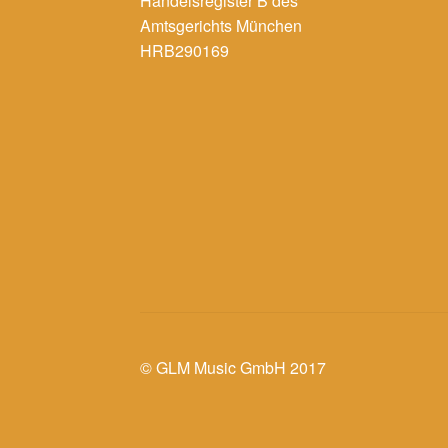
Handelsregister B des
Amtsgerichts München
HRB290169
© GLM Music GmbH 2017