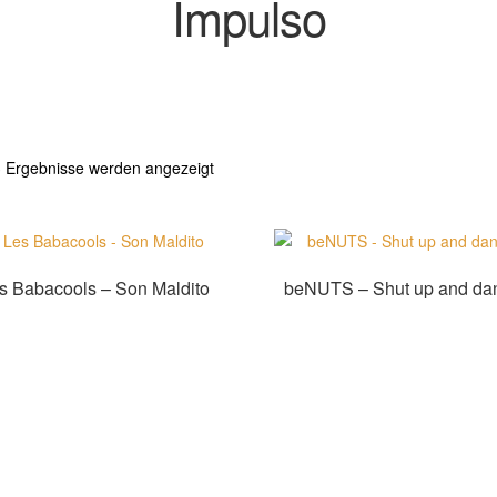
Impulso
Nach
3 Ergebnisse werden angezeigt
Aktualität
sortiert
s Babacools – Son Maldito
beNUTS – Shut up and da
Zur Shopauswahl!
Zur Shopauswahl!