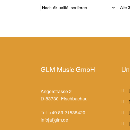
Alle 
GLM Music GmbH
Un
Angerstrasse 2
D-83730 Fischbachau
Tel. +49 89 21538420
info[at]glm.de