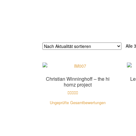
Alle 
Christian Winninghoff – the hi
Le
hornz project
Bewertet mit
Ungeprüfte Gesamtbewertungen
5.00
von 5
Zur Shopauswahl!