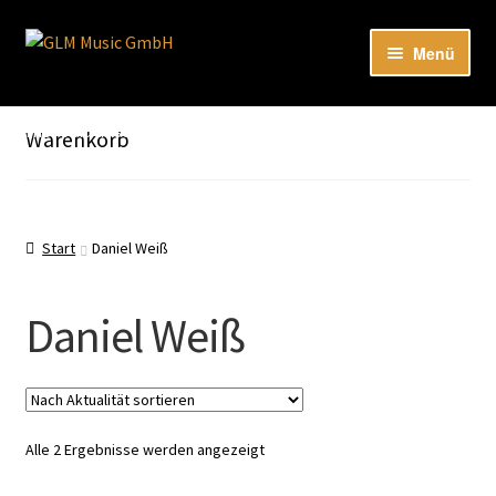
Zur
Zum
Menü
Navigation
Inhalt
springen
springen
Unter
Unser Katalog
öffnen
Hier sind unsere Neuigkeiten zu hören: Spotify
Warenkorb
Playlists
Unter
About
öffnen
Start
Daniel Weiß
EN
Daniel Weiß
Nach
Alle 2 Ergebnisse werden angezeigt
Aktualität