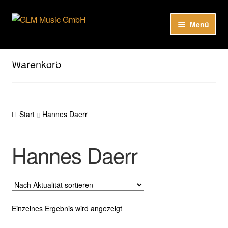
Zur
Zum
Menü
Navigation
Inhalt
springen
springen
Unter
Unser Katalog
öffnen
Hier sind unsere Neuigkeiten zu hören: Spotify
Warenkorb
Playlists
Unter
About
öffnen
Start
Hannes Daerr
EN
Hannes Daerr
Einzelnes Ergebnis wird angezeigt