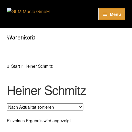
Zur
Zum
Menü
Navigation
Inhalt
springen
springen
Unter
Unser Katalog
öffnen
Hier sind unsere Neuigkeiten zu hören: Spotify
Warenkorb
Playlists
Unter
About
öffnen
Start
Heiner Schmitz
EN
Heiner Schmitz
Einzelnes Ergebnis wird angezeigt