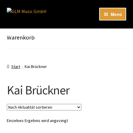
Zur
Zum
Menü
Navigation
Inhalt
springen
springen
Unter
Unser Katalog
öffnen
Hier sind unsere Neuigkeiten zu hören: Spotify
Warenkorb
Playlists
Unter
About
öffnen
Start
Kai Brückner
EN
Kai Brückner
Einzelnes Ergebnis wird angezeigt