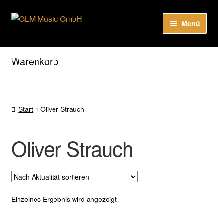
Zur
Zum
Menü
Navigation
Inhalt
springen
springen
Unter
Unser Katalog
öffnen
Hier sind unsere Neuigkeiten zu hören: Spotify
Warenkorb
Playlists
Unter
About
öffnen
Start
Oliver Strauch
EN
Oliver Strauch
Einzelnes Ergebnis wird angezeigt