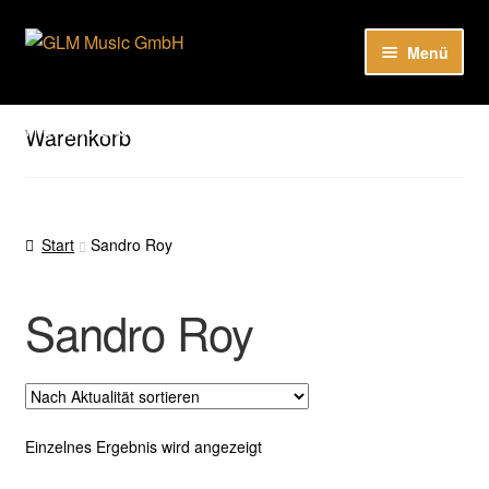
Zur
Zum
Menü
Navigation
Inhalt
springen
springen
Unter
Unser Katalog
öffnen
Hier sind unsere Neuigkeiten zu hören: Spotify
Warenkorb
Playlists
Unter
About
öffnen
Start
Sandro Roy
EN
Sandro Roy
Einzelnes Ergebnis wird angezeigt