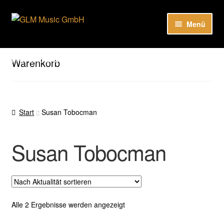
Zur
Zum
Menü
Navigation
Inhalt
springen
springen
Unter
Unser Katalog
öffnen
Hier sind unsere Neuigkeiten zu hören: Spotify
Warenkorb
Playlists
Unter
About
öffnen
Start
Susan Tobocman
EN
Susan Tobocman
Nach
Alle 2 Ergebnisse werden angezeigt
Aktualität