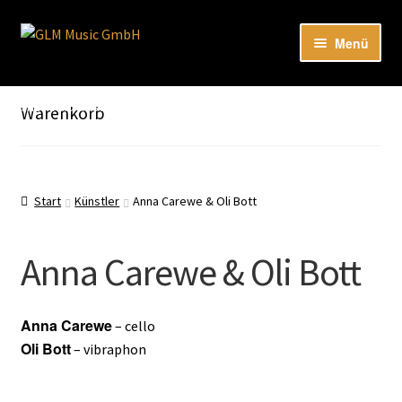
Zur
Zum
Menü
Navigation
Inhalt
springen
springen
Unter
Unser Katalog
öffnen
Hier sind unsere Neuigkeiten zu hören: Spotify
Warenkorb
Playlists
Unter
About
öffnen
Start
Künstler
Anna Carewe & Oli Bott
EN
Anna Carewe & Oli Bott
Anna Carewe
– cello
Oli Bott
– vibraphon