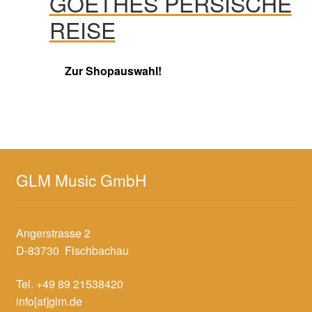
GOETHES PERSISCHE
REISE
Zur Shopauswahl!
GLM Music GmbH
Angerstrasse 2
D-83730 Fischbachau
Tel. +49 89 21538420
info[at]glm.de