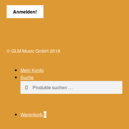
© GLM Music GmbH 2018
Mein Konto
Suche
Suchen
Suchen
nach:
Warenkorb
0