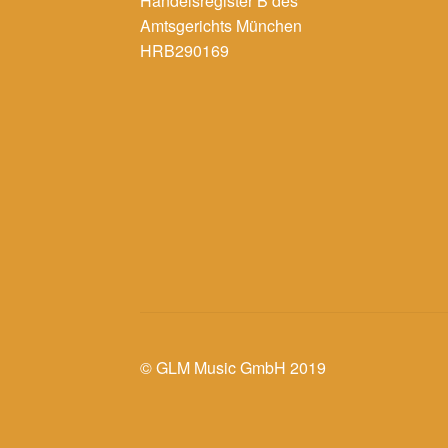
Handelsregister B des
Amtsgerichts München
HRB290169
© GLM Music GmbH 2019