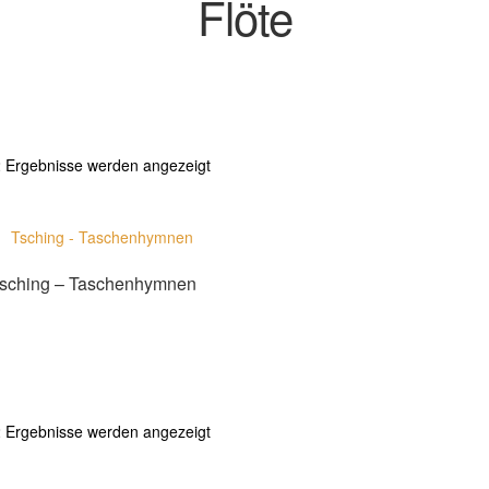
Flöte
Nach
2 Ergebnisse werden angezeigt
Aktualität
sortiert
sching – Taschenhymnen
Zur Shopauswahl!
Nach
2 Ergebnisse werden angezeigt
Aktualität
sortiert