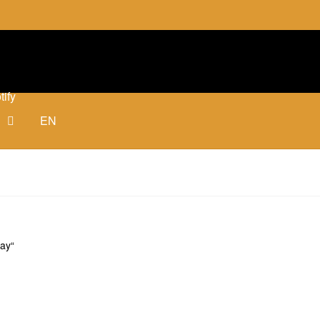
tify
EN
ay“