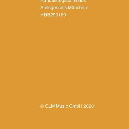
Handelsregister B des
Amtsgerichts München
HRB290169
© GLM Music GmbH 2020