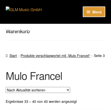
Zur
Zum
Menü
Navigation
Inhalt
springen
springen
Unter
Unser Katalog
öffnen
Hier sind unsere Neuigkeiten zu hören: Spotify
Warenkorb
Playlists
Unter
About
öffnen
Start
Produkte verschlagwortet mit „Mulo Francel“
Seite 3
EN
Mulo Francel
Nach
Ergebnisse 33 – 40 von 40 werden angezeigt
Aktualität