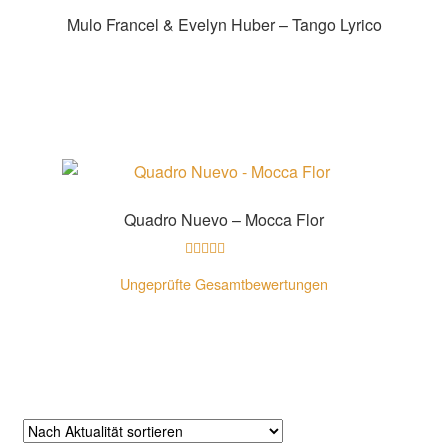
Mulo Francel & Evelyn Huber – Tango Lyrico
Zur Shopauswahl!
Quadro Nuevo – Mocca Flor
Bewertet mit
Ungeprüfte Gesamtbewertungen
5.00
von 5
Zur Shopauswahl!