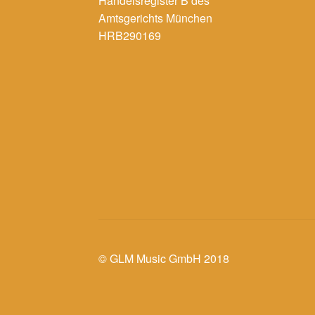
Handelsregister B des
Amtsgerichts München
HRB290169
© GLM Music GmbH 2018