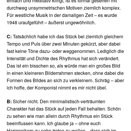
einfach und meditativ klingt, ist es formal gesehen mit
durchweg unsymmetrischen Motiven ziemlich komplex.
Für westliche Musik in der damaligen Zeit – es wurde
1948 uraufgeführt – äußerst ungewöhnlich.
C:
Tatsächlich habe ich das Stück bei ziemlich gleichem
Tempo und Puls über zwei Minuten gekürzt, aber dabei
fast keine Töne dazu- oder weggenommen. Lediglich die
Intensität und Dichte des Rhythmus hat sich verändert.
Das ist ein bisschen so, als würde man ein großes Bild
in einen kleineren Bilderrahmen stecken, ohne dabei die
Formen des Bildes an sich zu verkleinern. Schräg – aber
ich hoffe, der Komponist nimmt es mir nicht übel.
B:
Sicher nicht. Den minimalistisch-verträumten
Charakter hat das Stück auf jeden Fall behalten. Schön
zu sehen wie man allein durch Rhythmus ein Stück
beeinﬂussen kann. Ich glaube ja – ohne euch
Harmonikern zu nahe treten zu wollen – dass sich im