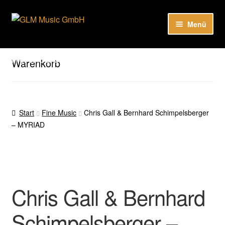
Zur
Zum
Menü
Navigation
Inhalt
springen
springen
Unser Katalog
Hier sind unsere Neuigkeiten zu hören: Spotify
Warenkorb
Playlists
About
Start
Fine Music
Chris Gall & Bernhard Schimpelsberger
– MYRIAD
EN
Chris Gall & Bernhard
Schimpelsberger –