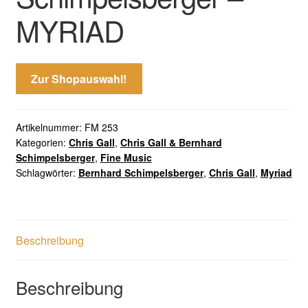
MYRIAD
Zur Shopauswahl!
Artikelnummer:
FM 253
Kategorien:
Chris Gall
,
Chris Gall & Bernhard
Schimpelsberger
,
Fine Music
Schlagwörter:
Bernhard Schimpelsberger
,
Chris Gall
,
Myriad
Beschreibung
Beschreibung