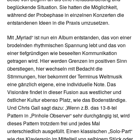
beglückende Situation. Sie hatten die Möglichkeit,
während der Probephase in einzelnen Konzerten die
entstandenen Ideen in die Praxis umzusetzen.
Mit „Myriad“ ist nun ein Album entstanden, das von einer
brodelnden rhythmischen Spannung lebt und das von
einer tiefgründigen wie beseelten Kommunikation
getragen wird. Hier werden Grenzen im positiven Sinn
überstiegen, hier wechseln mit Bedacht die
Stimmungen, hier bekommt der Terminus Weltmusik
eine gänzlich eigene, eine individuelle Note. Das
Visionäre findet in dieser Fusion aus westlicher und
östlicher Kultur ebenso Platz, wie das Bodenständige.
Und Chris Gall sagt dazu: „Wenn z.B. das 13-8-tel
Pattern in „Pinhole Observer“ sehr durchgängig ist, wird
dieses Pattern trotzdem frei und jedes Mal
unterschiedlich ausgefüllt. Einen klassischen „Solo-Part“
wie das Klaviersolo im Mittelteil von selbigem Stück oder