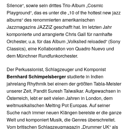
Silence“, sowie sein drittes Trio-Album „Cosmic
Playground“, das es unter die „10 of the hottest new jazz
albums“ des renommierten amerikanischen
Jazzmagazins JAZZIZ geschafft hat. Im letzten Jahr
komponierte und arrangierte Chris Gall für namhafte
Orchester, u.a. für das Album „Volkslied reloaded“ (Sony
Classics), eine Kollaboration von Quadro Nuevo und
dem Münchner Rundfunkorchester.
Der Perkussionist, Schlagzeuger und Komponist
Bernhard Schimpelsberger
studierte in Indien
jahrelang Rhythmik bei einem der größten Tabla-Meister
unserer Zeit, Pandit Suresh Talwalkar. Aufgewachsen in
Österreich, lebt er seit vielen Jahren in London, dem
weltmusikalischen Melting Pot Europas. Auf seiner
Suche nach immer neuen Klängen bereiste er die ganze
Welt und komponiert Musik, die Genres überschreitet.
Vom britischen Schlagzeugmagazin „Drummer UK“ als