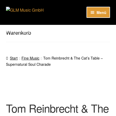
Zur
Zum
Menü
Navigation
Inhalt
springen
springen
Unter
Unser Katalog
öffnen
Hier sind unsere Neuigkeiten zu hören: Spotify
Warenkorb
Playlists
Unter
About
öffnen
Start
Fine Music
Tom Reinbrecht & The Cat’s Table –
Supernatural Soul Charade
EN
Tom Reinbrecht & The