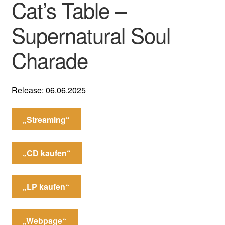
Cat’s Table –
Supernatural Soul
Charade
Release: 06.06.2025
„Streaming“
„CD kaufen“
„LP kaufen“
„Webpage“