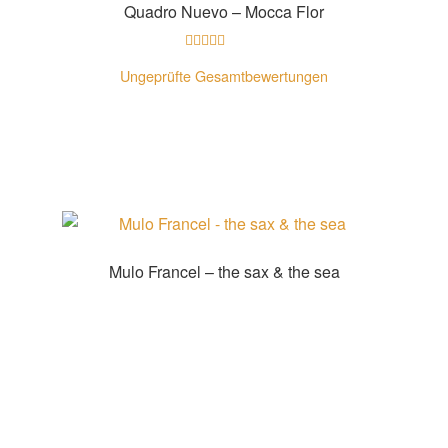
Quadro Nuevo – Mocca Flor
Bewertet mit
Ungeprüfte Gesamtbewertungen
5.00
von 5
Zur Shopauswahl!
Mulo Francel – the sax & the sea
Zur Shopauswahl!