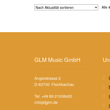
Alle 
GLM Music GmbH
Un
Angerstrasse 2
D-83730 Fischbachau
Tel. +49 89 21538420
info[at]glm.de