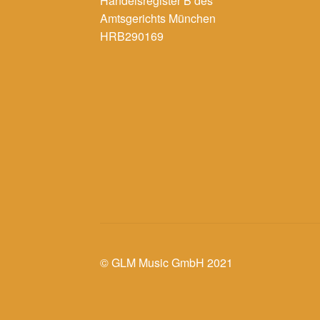
Handelsregister B des
Amtsgerichts München
HRB290169
© GLM Music GmbH 2021