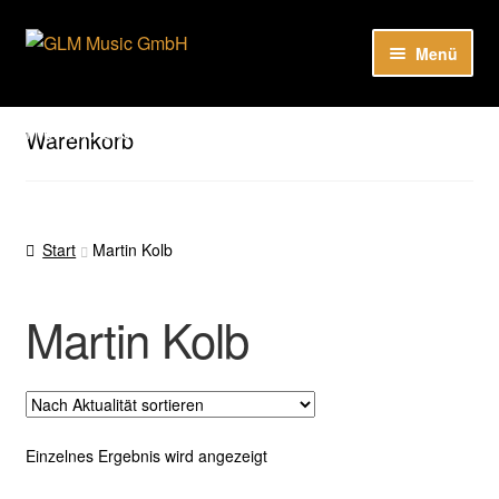
Zur
Zum
Menü
Navigation
Inhalt
springen
springen
Unter
Unser Katalog
öffnen
Hier sind unsere Neuigkeiten zu hören: Spotify
Warenkorb
Playlists
Unter
About
öffnen
Start
Martin Kolb
EN
Martin Kolb
Einzelnes Ergebnis wird angezeigt