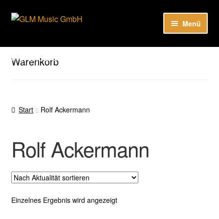
Zur
Zum
Menü
Navigation
Inhalt
springen
springen
Unter
Unser Katalog
öffnen
Hier sind unsere Neuigkeiten zu hören: Spotify
Warenkorb
Playlists
Unter
About
öffnen
Start
Rolf Ackermann
EN
Rolf Ackermann
Einzelnes Ergebnis wird angezeigt