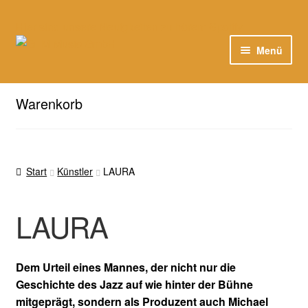
Hier sind unsere Neuigkeiten zu hören: Spotify
Zur
Zum
Menü
Navigation
Inhalt
springen
springen
Unser Katalog
Warenkorb
Playlists
About
Start
Künstler
LAURA
EN
LAURA
Dem Urteil eines Mannes, der nicht nur die
Geschichte des Jazz auf wie hinter der Bühne
mitgeprägt, sondern als Produzent auch Michael