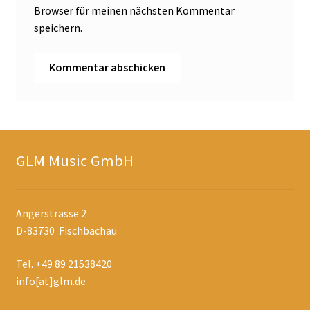
Browser für meinen nächsten Kommentar
speichern.
GLM Music GmbH
Angerstrasse 2
D-83730 Fischbachau
Tel. +49 89 21538420
info[at]glm.de