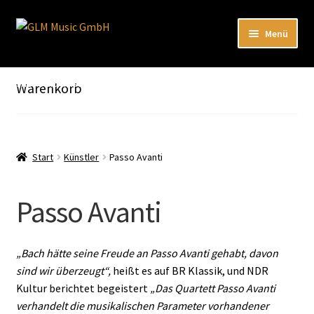
Zur
Zum
Menü
Navigation
Inhalt
springen
springen
Unterm
Unser Katalog
öffnen
Hier sind unsere Neuigkeiten zu hören: Spotify
Warenkorb
Playlists
Unterm
About
öffnen
Start
Künstler
Passo Avanti
EN
Passo Avanti
„Bach hätte seine Freude an Passo Avanti gehabt, davon
sind wir überzeugt“,
heißt es auf BR Klassik, und NDR
Kultur berichtet begeistert
„Das Quartett Passo Avanti
verhandelt die musikalischen Parameter vorhandener