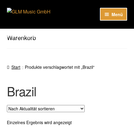
Zur
Zum
Menü
Navigation
Inhalt
springen
springen
Unter
Unser Katalog
öffnen
Hier sind unsere Neuigkeiten zu hören: Spotify
Warenkorb
Playlists
Unter
About
öffnen
Start
Produkte verschlagwortet mit „Brazil“
EN
Brazil
Einzelnes Ergebnis wird angezeigt