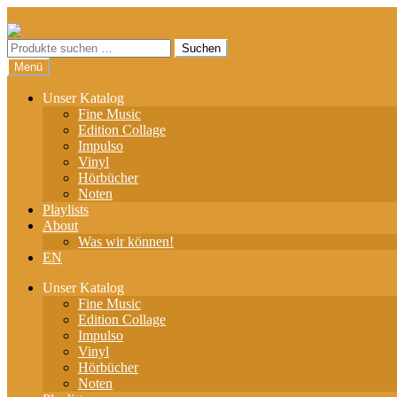
Hier sind unsere Neuigkeiten zu hören: Spotify
Zur
Zum
Navigation
Inhalt
Suchen
Suchen
springen
springen
nach:
Menü
Unser Katalog
Fine Music
Edition Collage
Impulso
Vinyl
Hörbücher
Noten
Playlists
About
Was wir können!
EN
Unser Katalog
Fine Music
Edition Collage
Impulso
Vinyl
Hörbücher
Noten