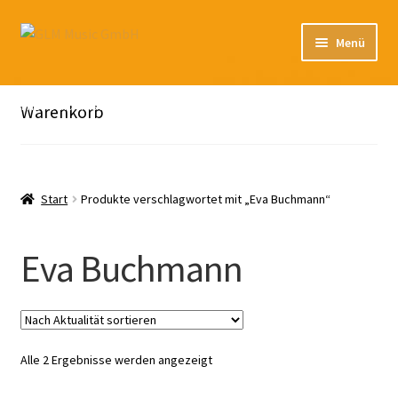
Zur
Zum
Menü
Navigation
Inhalt
springen
springen
Unterm
Unser Katalog
öffnen
Hier sind unsere Neuigkeiten zu hören: Spotify
Warenkorb
Playlists
Unterm
About
öffnen
Start
Produkte verschlagwortet mit „Eva Buchmann“
EN
Eva Buchmann
Nach
Alle 2 Ergebnisse werden angezeigt
Aktualität
sortiert