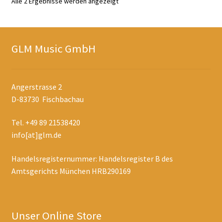
Nach
Alle 2 Ergebnisse werden angezeigt
Aktualität
sortiert
GLM Music GmbH
Angerstrasse 2
D-83730 Fischbachau
Tel. +49 89 21538420
info[at]glm.de
Handelsregisternummer: Handelsregister B des
Amtsgerichts München HRB290169
Unser Online Store