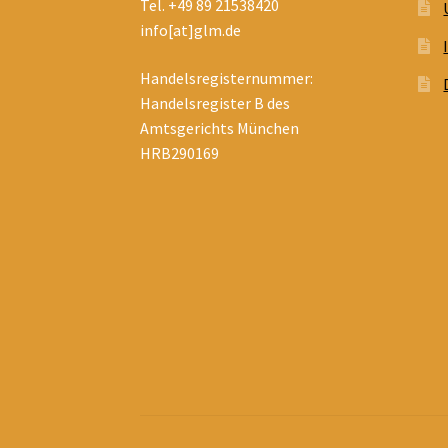
Tel. +49 89 21538420
info[at]glm.de
Handelsregisternummer:
Handelsregister B des
Amtsgerichts München
HRB290169