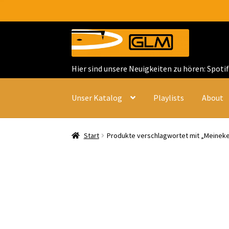
Zur
Zum
Navigation
Inhalt
springen
springen
Hier sind unsere Neuigkeiten zu hören: Spoti
Unser Katalog
Playlists
About
Start
Produkte verschlagwortet mit „Meinek