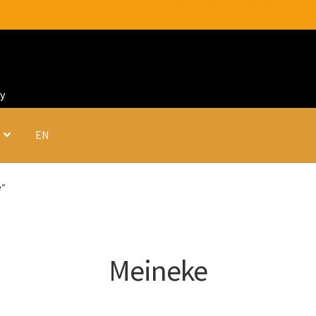
fy
EN
e“
Meineke