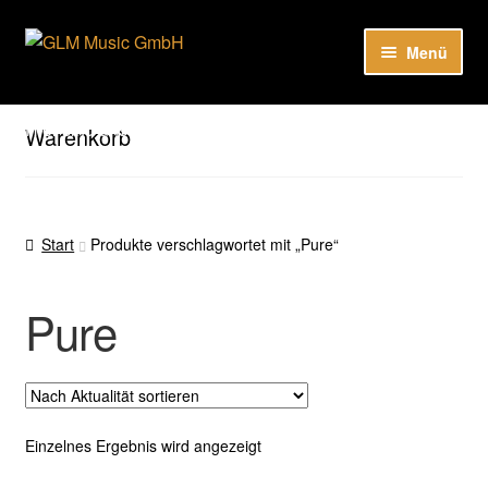
Zur
Zum
Menü
Navigation
Inhalt
springen
springen
Unter
Unser Katalog
öffnen
Hier sind unsere Neuigkeiten zu hören: Spotify
Warenkorb
Playlists
Unter
About
öffnen
Start
Produkte verschlagwortet mit „Pure“
EN
Pure
Einzelnes Ergebnis wird angezeigt