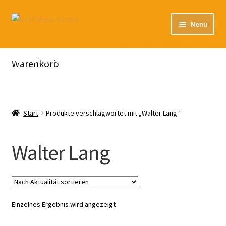
Zur
Zum
Menü
Navigation
Inhalt
springen
springen
Unterm
Unser Katalog
öffnen
Hier sind unsere Neuigkeiten zu hören: Spotify
Warenkorb
Playlists
Unterm
About
öffnen
Start
Produkte verschlagwortet mit „Walter Lang“
EN
Walter Lang
Einzelnes Ergebnis wird angezeigt