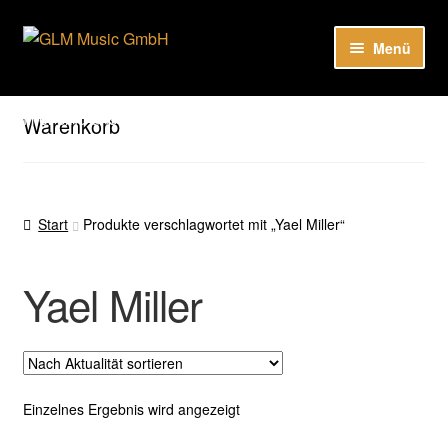
Zur
Zum
Menü
Navigation
Inhalt
springen
springen
Unter
Unser Katalog
öffnen
Hier sind unsere Neuigkeiten zu hören: Spotify
Warenkorb
Playlists
Unter
About
öffnen
Start
Produkte verschlagwortet mit „Yael Miller“
EN
Yael Miller
Einzelnes Ergebnis wird angezeigt