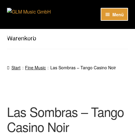
Zur
Zum
Menü
Navigation
Inhalt
springen
springen
Unter
Unser Katalog
öffnen
Hier sind unsere Neuigkeiten zu hören: Spotify
Warenkorb
Playlists
Unter
About
öffnen
Start
Fine Music
Las Sombras – Tango Casino Noir
EN
Las Sombras – Tango
Casino Noir