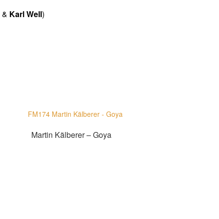
l
&
Karl Well
)
Martin Kälberer – Goya
Zur Shopauswahl!