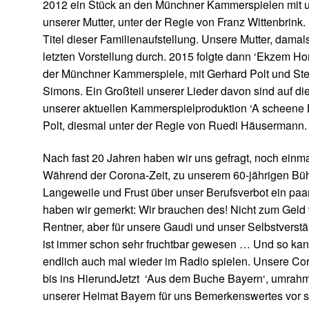
2012 ein Stück an den Münchner Kammerspielen mit u
unserer Mutter, unter der Regie von Franz Wittenbrink.
Titel dieser Familienaufstellung. Unsere Mutter, damals
letzten Vorstellung durch. 2015 folgte dann ‘Ekzem Ho
der Münchner Kammerspiele, mit Gerhard Polt und St
Simons. Ein Großteil unserer Lieder davon sind auf d
unserer aktuellen Kammerspielproduktion ‘A scheene L
Polt, diesmal unter der Regie von Ruedi Häusermann.
Nach fast 20 Jahren haben wir uns gefragt, noch einm
Während der Corona-Zeit, zu unserem 60-jährigen Bü
Langeweile und Frust über unser Berufsverbot ein paa
haben wir gemerkt: Wir brauchen des! Nicht zum Geld v
Rentner, aber für unsere Gaudi und unser Selbstverst
ist immer schon sehr fruchtbar gewesen … Und so kan
endlich auch mal wieder im Radio spielen. Unsere C
bis ins HierundJetzt ‘Aus dem Buche Bayern‘, umrahm
unserer Heimat Bayern für uns Bemerkenswertes vor s