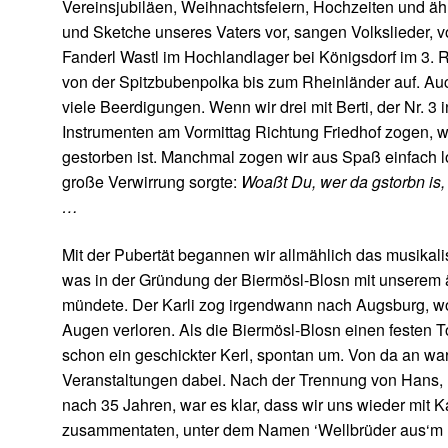
Vereinsjubiläen, Weihnachtsfeiern, Hochzeiten und äh
und Sketche unseres Vaters vor, sangen Volkslieder, 
Fanderl Wastl im Hochlandlager bei Königsdorf im 3. R
von der Spitzbubenpolka bis zum Rheinländer auf. Auc
viele Beerdigungen. Wenn wir drei mit Berti, der Nr. 3 
Instrumenten am Vormittag Richtung Friedhof zogen, wu
gestorben ist. Manchmal zogen wir aus Spaß einfach l
große Verwirrung sorgte:
Woaßt Du, wer da gstorbn is, 
…
Mit der Pubertät begannen wir allmählich das musikalis
was in der Gründung der Biermösl-Blosn mit unserem ä
mündete. Der Karli zog irgendwann nach Augsburg, wo
Augen verloren. Als die Biermösl-Blosn einen festen To
schon ein geschickter Kerl, spontan um. Von da an war
Veranstaltungen dabei. Nach der Trennung von Hans, 
nach 35 Jahren, war es klar, dass wir uns wieder mit K
zusammentaten, unter dem Namen ‘Wellbrüder aus‘m 