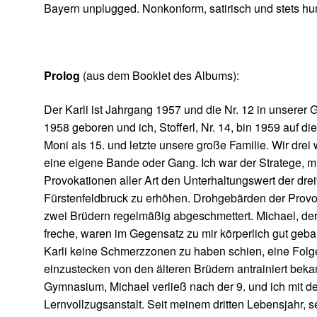
Bayern unplugged. Nonkonform, satirisch und stets hu
Prolog
(aus dem Booklet des Albums):
Der Karli ist Jahrgang 1957 und die Nr. 12 in unserer 
1958 geboren und ich, Stofferl, Nr. 14, bin 1959 auf 
Moni als 15. und letzte unsere große Familie. Wir dre
eine eigene Bande oder Gang. Ich war der Stratege, m
Provokationen aller Art den Unterhaltungswert der dre
Fürstenfeldbruck zu erhöhen. Drohgebärden der Provo
zwei Brüdern regelmäßig abgeschmettert. Michael, der
freche, waren im Gegensatz zu mir körperlich gut geb
Karli keine Schmerzzonen zu haben schien, eine Folge
einzustecken von den älteren Brüdern antrainiert beka
Gymnasium, Michael verließ nach der 9. und ich mit der
Lernvollzugsanstalt. Seit meinem dritten Lebensjahr, se