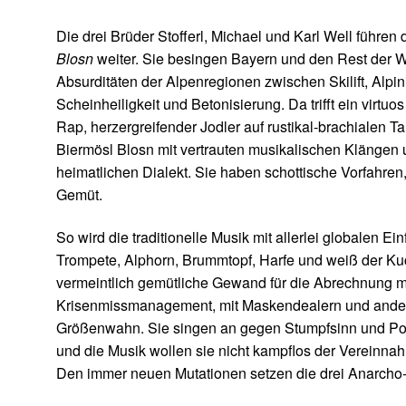
Die drei Brüder Stofferl, Michael und Karl Well führe
Blosn
weiter. Sie besingen Bayern und den Rest der We
Absurditäten der Alpenregionen zwischen Skilift, Alpi
Scheinheiligkeit und Betonisierung. Da trifft ein virt
Rap, herzergreifender Jodler auf rustikal-brachialen Ta
Biermösl Blosn mit vertrauten musikalischen Klängen u
heimatlichen Dialekt. Sie haben schottische Vorfahren
Gemüt.
So wird die traditionelle Musik mit allerlei globalen E
Trompete, Alphorn, Brummtopf, Harfe und weiß der Ku
vermeintlich gemütliche Gewand für die Abrechnung mit
Krisenmissmanagement, mit Maskendealern und ander
Größenwahn. Sie singen an gegen Stumpfsinn und Pop
und die Musik wollen sie nicht kampflos der Vereinnah
Den immer neuen Mutationen setzen die drei Anarcho-