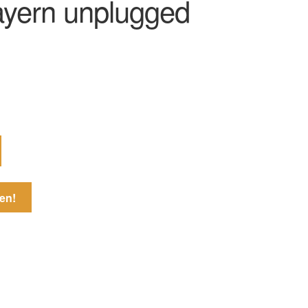
ayern unplugged
en!