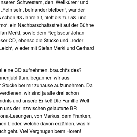
nseren Schwestern, den ’Wellküren‘ und
 „Fein sein, beinander bleiben“, war der
 schon 93 Jahre alt, hielt bis zur 58. und
mo‘, ein Nachbarschaftsstreit auf der Bühne
efan Merki, sowie dem Regisseur Johan
ieser CD, ebenso die Stücke und Lieder
eich‘, wieder mit Stefan Merki und Gerhard
al eine CD aufnehmen, braucht‘s des?
hnenjubiläum, begannen wir aus
r Stücke bei mir zuhause aufzu­nehmen. Da
erdienen, wir sind ja alle drei schon
ändnis und unsere Enkel! Die Familie Well
n uns der inzwischen geläuterte BR
orona-Lesungen, von Markus, dem Franken,
en Lieder, welche davon erzählen, was in
ich geht. Viel Vergnügen beim Hören!