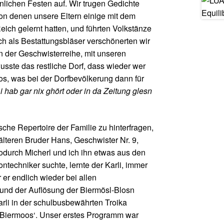
nlichen Festen auf. Wir trugen Gedichte
von denen unsere Eltern einige mit dem
eich gelernt hatten, und führten Volkstänze
h als Bestattungsbläser verschönerten wir
in der Geschwisterreihe, mit unseren
sste das restliche Dorf, dass wieder wer
os, was bei der Dorfbevölkerung dann für
i hab gar nix ghört oder in da Zeitung glesn
che Repertoire der Familie zu hinterfragen,
lteren Bruder Hans, Geschwister Nr. 9,
durch Micherl und ich ihn etwas aus den
ntechniker suchte, lernte der Karli, immer
 er endlich wieder bei allen
und der Auflösung der Biermösl-Blosn
arli in der schulbusbewährten Troika
Biermoos‘. Unser erstes Programm war