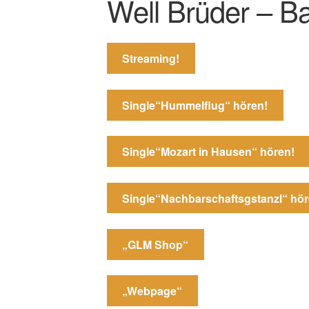
Well Brüder – B
Streaming!
Single“Hummelflug“ hören!
Single“Mozart in Hausen“ hören!
Single“Nachbarschaftsgstanzl“ hör
„GLM Shop“
„Webpage“