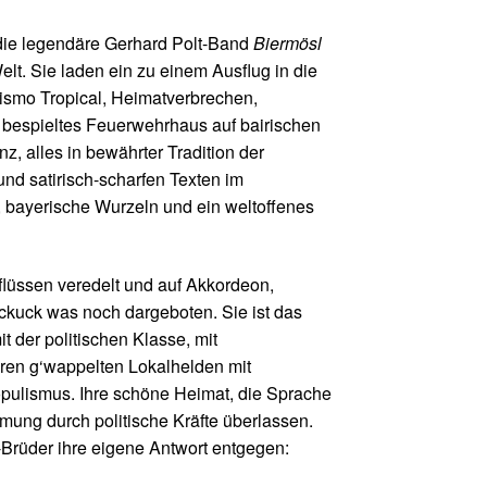
n die legendäre Gerhard Polt-Band
Biermösl
lt. Sie laden ein zu einem Ausflug in die
nismo Tropical, Heimatverbrechen,
uos bespieltes Feuerwehrhaus auf bairischen
nz, alles in bewährter Tradition der
nd satirisch-scharfen Texten im
, bayerische Wurzeln und ein weltoffenes
inflüssen veredelt und auf Akkordeon,
ckuck was noch dargeboten. Sie ist das
 der politischen Klasse, mit
en g‘wappelten Lokalhelden mit
ulismus. Ihre schöne Heimat, die Sprache
mung durch politische Kräfte überlassen.
Brüder ihre eigene Antwort entgegen: