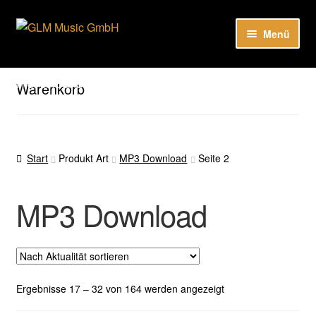
Zur
Zum
Menü
Navigation
Inhalt
springen
springen
Unter
Unser Katalog
öffnen
Hier sind unsere Neuigkeiten zu hören: Spotify
Warenkorb
Playlists
Unter
About
öffnen
Start
Produkt Art
MP3 Download
Seite 2
EN
MP3 Download
Nach
Ergebnisse 17 – 32 von 164 werden angezeigt
Aktualität