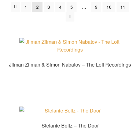
sortiert
1
2
3
4
5
…
9
10
11
Jilman Zilman & Simon Nabatov – The Loft Recordings
Zur Shopauswahl!
Stefanie Boltz – The Door
Zur Shopauswahl!