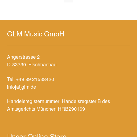
GLM Music GmbH
Angerstrasse 2
D-83730 Fischbachau
Tel. +49 89 21538420
info[at]glm.de
Handelsregisternummer: Handelsregister B des
Amtsgerichts München HRB290169
Unser Online Store