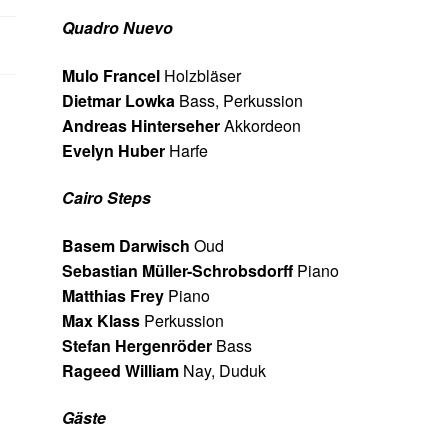
Quadro Nuevo
Mulo Francel
Holzbläser
Dietmar Lowka
Bass, Perkussion
Andreas Hinterseher
Akkordeon
Evelyn Huber
Harfe
Cairo Steps
Basem Darwisch
Oud
Sebastian Müller-Schrobsdorff
Piano
Matthias Frey
Piano
Max Klass
Perkussion
Stefan Hergenröder
Bass
Rageed William
Nay, Duduk
Gäste