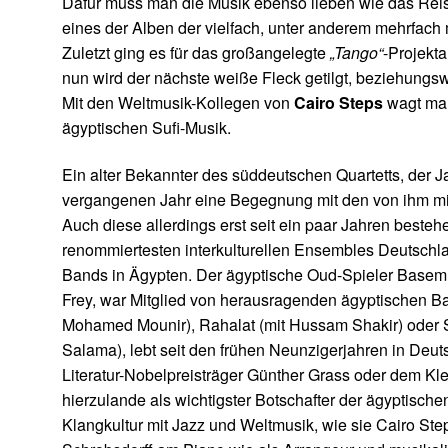
Dafür muss man die Musik ebenso lieben wie das Rei
eines der Alben der vielfach, unter anderem mehrfach
Zuletzt ging es für das großangelegte
„Tango“
-Projekt
nun wird der nächste weiße Fleck getilgt, beziehung
Mit den Weltmusik-Kollegen von
Cairo Steps
wagt man
ägyptischen Sufi-Musik.
Ein alter Bekannter des süddeutschen Quartetts, der Ja
vergangenen Jahr eine Begegnung mit den von ihm mi
Auch diese allerdings erst seit ein paar Jahren beste
renommiertesten interkulturellen Ensembles Deutschla
Bands in Ägypten. Der ägyptische Oud-Spieler Basem
Frey, war Mitglied von herausragenden ägyptischen Ba
Mohamed Mounir), Rahalat (mit Hussam Shakir) oder 
Salama), lebt seit den frühen Neunzigerjahren in Deut
Literatur-Nobelpreisträger Günther Grass oder dem Kl
hierzulande als wichtigster Botschafter der ägyptische
Klangkultur mit Jazz und Weltmusik, wie sie Cairo Ste