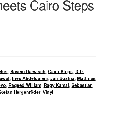
eets Cairo Steps
eher
,
Basem Darwisch
,
Cairo Steps
,
D.D.
sawaf
,
Ines Abdeldaiem
,
Jan Boshra
,
Matthias
evo
,
Rageed William
,
Ragy Kamal
,
Sebastian
Stefan Hergenröder
,
Vinyl