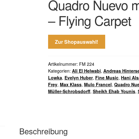
Quadro Nuevo m
– Flying Carpet
Zur Shopauswahl!
Artikelnummer:
FM 224
Kategorien:
Ali El Helwabi
,
Andreas Hinters
Lowka
,
Evelyn Huber
,
Fine Music
,
Hani Al
Frey
,
Max Klass
,
Mulo Francel
,
Quadro Nu
Müller-Schrobsdorff
,
Sheikh Ehab Younis
,
Beschreibung