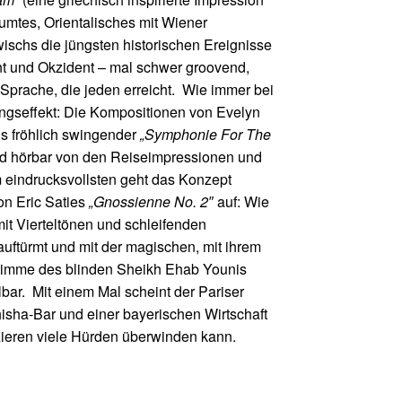
äumtes, Orientalisches mit Wiener
ischs die jüngsten historischen Ereignisse
t und Okzident – mal schwer groovend,
n Sprache, die jeden erreicht. Wie immer bei
gseffekt: Die Kompositionen von Evelyn
s fröhlich swingender
„Symphonie For The
d hörbar von den Reiseimpressionen und
 eindrucksvollsten geht das Konzept
on Eric Saties
„Gnossienne No. 2″
auf: Wie
it Vierteltönen und schleifenden
auftürmt und mit der magischen, mit ihrem
imme des blinden Sheikh Ehab Younis
lbar. Mit einem Mal scheint der Pariser
isha-Bar und einer bayerischen Wirtschaft
ieren viele Hürden überwinden kann.