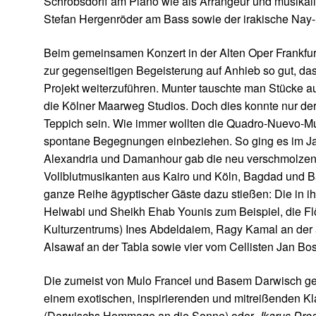
Schrobsdorff am Piano wie als Arrangeur und musikali
Stefan Hergenröder am Bass sowie der irakische Nay
Beim gemeinsamen Konzert in der Alten Oper Frankfur
zur gegenseitigen Begeisterung auf Anhieb so gut, d
Projekt weiterzuführen. Munter tauschte man Stücke 
die Kölner Maarweg Studios. Doch dies konnte nur der 
Teppich sein. Wie immer wollten die Quadro-Nuevo-Mu
spontane Begegnungen einbeziehen. So ging es im Ja
Alexandria und Damanhour gab die neu verschmolzen
Vollblutmusikanten aus Kairo und Köln, Bagdad und B
ganze Reihe ägyptischer Gäste dazu stießen: Die in ih
Helwabi und Sheikh Ehab Younis zum Beispiel, die Flöt
Kulturzentrums) Ines Abdeldaiem, Ragy Kamal an der 
Alsawaf an der Tabla sowie vier vom Cellisten Jan Bos
Die zumeist von Mulo Francel und Basem Darwisch g
einem exotischen, inspirierenden und mitreißenden K
(Darwischs Hommage an die Sonne) oder
„Ikarus Dre