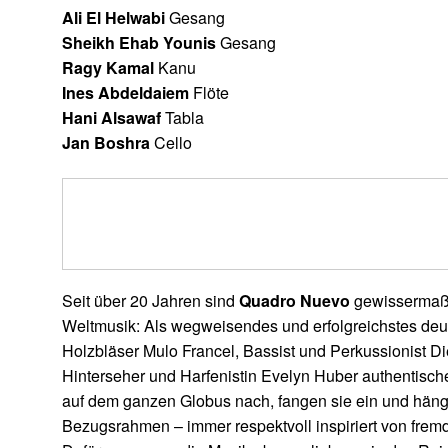
Ali El Helwabi
Gesang
Sheikh Ehab Younis
Gesang
Ragy Kamal
Kanu
Ines Abdeldaiem
Flöte
Hani Alsawaf
Tabla
Jan Boshra
Cello
Seit über 20 Jahren sind
Quadro Nuevo
gewissermaße
Weltmusik: Als wegweisendes und erfolgreichstes de
Holzbläser Mulo Francel, Bassist und Perkussionist 
Hinterseher und Harfenistin Evelyn Huber authentis
auf dem ganzen Globus nach, fangen sie ein und häng
Bezugsrahmen – immer respektvoll inspiriert von fre