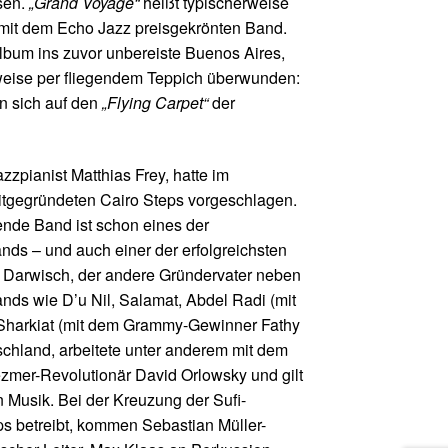
sen.
„Grand Voyage“
heißt typischerweise
 mit dem Echo Jazz preisgekrönten Band.
album ins zuvor unbereiste Buenos Aires,
sweise per fliegendem Teppich überwunden:
 sich auf den
„Flying Carpet“
der
zzpianist Matthias Frey, hatte im
tgegründeten Cairo Steps vorgeschlagen.
hende Band ist schon eines der
nds – und auch einer der erfolgreichsten
 Darwisch, der andere Gründervater neben
nds wie D’u Nil, Salamat, Abdel Radi (mit
Sharkiat (mit dem Grammy-Gewinner Fathy
schland, arbeitete unter anderem mit dem
ezmer-Revolutionär David Orlowsky und gilt
n Musik. Bei der Kreuzung der Sufi-
ps betreibt, kommen Sebastian Müller-