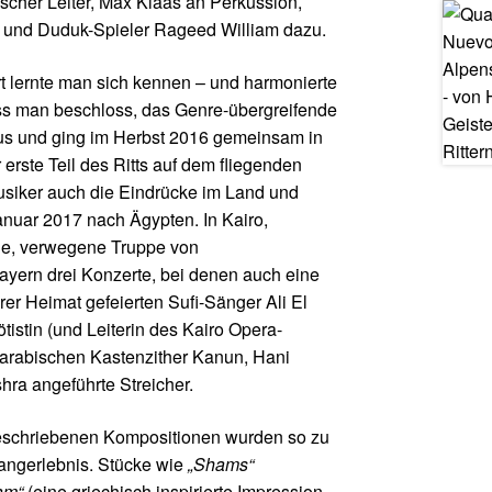
scher Leiter, Max Klaas an Perkussion,
- und Duduk-Spieler Rageed William dazu.
t lernte man sich kennen – und harmonierte
ass man beschloss, das Genre-übergreifende
aus und ging im Herbst 2016 gemeinsam in
erste Teil des Ritts auf dem fliegenden
siker auch die Eindrücke im Land und
nuar 2017 nach Ägypten. In Kairo,
e, verwegene Truppe von
ayern drei Konzerte, bei denen auch eine
rer Heimat gefeierten Sufi-Sänger Ali El
istin (und Leiterin des Kairo Opera-
arabischen Kastenzither Kanun, Hani
hra angeführte Streicher.
eschriebenen Kompositionen wurden so zu
langerlebnis. Stücke wie
„Shams“
am“
(eine griechisch inspirierte Impression