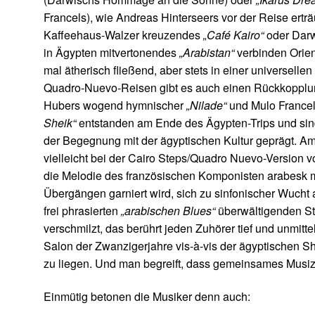
Francels), wie Andreas Hinterseers vor der Reise ertr
Kaffeehaus-Walzer kreuzendes
„Café Kairo“
oder Darw
in Ägypten mitvertonendes
„Arabistan“
verbinden Orien
mal ätherisch fließend, aber stets in einer universelle
Quadro-Nuevo-Reisen gibt es auch einen Rückkopplun
Hubers wogend hymnischer
„Nilade“
und Mulo Francel
Sheik“
entstanden am Ende des Ägypten-Trips und sin
der Begegnung mit der ägyptischen Kultur geprägt. Am
vielleicht bei der Cairo Steps/Quadro Nuevo-Version v
die Melodie des französischen Komponisten arabesk m
Übergängen garniert wird, sich zu sinfonischer Wucht 
frei phrasierten
„arabischen Blues“
überwältigenden St
verschmilzt, das berührt jeden Zuhörer tief und unmitte
Salon der Zwanzigerjahre vis-à-vis der ägyptischen Sh
zu liegen. Und man begreift, dass gemeinsames Musiz
Einmütig betonen die Musiker denn auch: