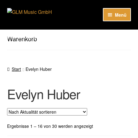
Zur
Zum
Menü
Navigation
Inhalt
springen
springen
Unter
Unser Katalog
öffnen
Hier sind unsere Neuigkeiten zu hören: Spotify
Warenkorb
Playlists
Unter
About
öffnen
Start
Evelyn Huber
EN
Evelyn Huber
Nach
Ergebnisse 1 – 16 von 30 werden angezeigt
Aktualität