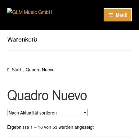
Zur
Zum
Menü
Navigation
Inhalt
springen
springen
Unter
Unser Katalog
öffnen
Hier sind unsere Neuigkeiten zu hören: Spotify
Warenkorb
Playlists
Unter
About
öffnen
Start
Quadro Nuevo
EN
Quadro Nuevo
Nach
Ergebnisse 1 – 16 von 53 werden angezeigt
Aktualität