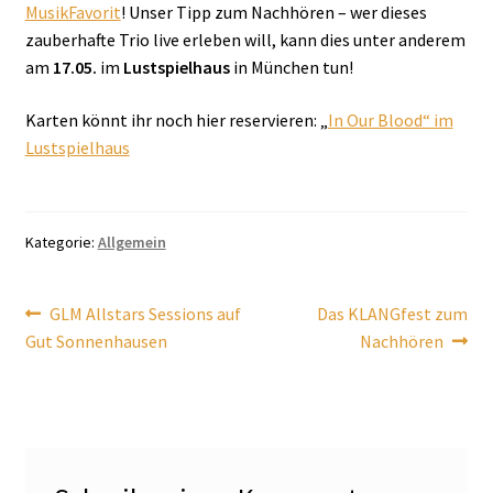
MusikFavorit
! Unser Tipp zum Nachhören – wer dieses
zauberhafte Trio live erleben will, kann dies unter anderem
am
17.05.
im
Lustspielhaus
in München tun!
Karten könnt ihr noch hier reservieren: „
In Our Blood“ im
Lustspielhaus
Kategorie:
Allgemein
Beitragsnavigation
Vorheriger
Nächster
GLM Allstars Sessions auf
Das KLANGfest zum
Beitrag:
Beitrag:
Gut Sonnenhausen
Nachhören