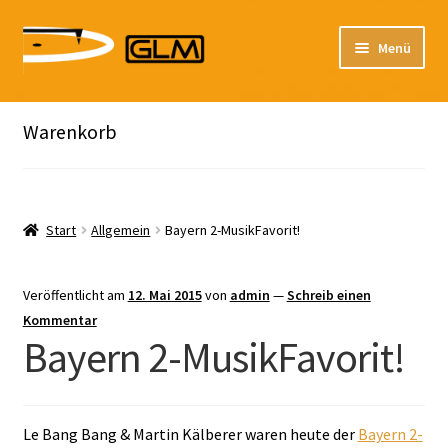
Zur
Zum
Menü
Navigation
Inhalt
springen
springen
Unterm
Unser Katalog
Hier sind unsere Neuigkeiten zu hören: Spotify
öffnen
Warenkorb
Playlists
Unterm
About
öffnen
Start
Allgemein
Bayern 2-MusikFavorit!
EN
Veröffentlicht am
12. Mai 2015
von
admin
—
Schreib einen
Kommentar
Bayern 2-MusikFavorit!
Le Bang Bang & Martin Kälberer waren heute der
Bayern 2-