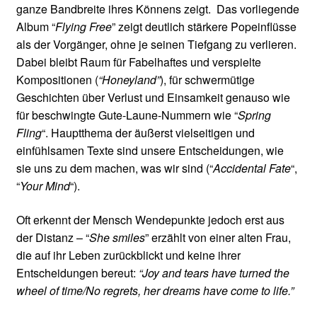
ganze Bandbreite ihres Könnens zeigt. Das vorliegende
Album “
Flying Free
” zeigt deutlich stärkere Popeinflüsse
als der Vorgänger, ohne je seinen Tiefgang zu verlieren.
Dabei bleibt Raum für Fabelhaftes und verspielte
Kompositionen (
“Honeyland”
), für schwermütige
Geschichten über Verlust und Einsamkeit genauso wie
für beschwingte Gute-Laune-Nummern wie “
Spring
Fling
“. Hauptthema der äußerst vielseitigen und
einfühlsamen Texte sind unsere Entscheidungen, wie
sie uns zu dem machen, was wir sind (“
Accidental Fate
“,
“
Your Mind
“).
Oft erkennt der Mensch Wendepunkte jedoch erst aus
der Distanz – “
She smiles
” erzählt von einer alten Frau,
die auf ihr Leben zurückblickt und keine ihrer
Entscheidungen bereut:
“Joy and tears have turned the
wheel of time/No regrets, her dreams have come to life.”