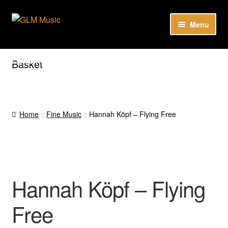
Skip
Skip
Menu
to
to
navigation
content
Our catalog
Listen here to our new releases in Spotify
Basket
Playlists
About
Home
Fine Music
Hannah Köpf – Flying Free
DE
Hannah Köpf – Flying
Free