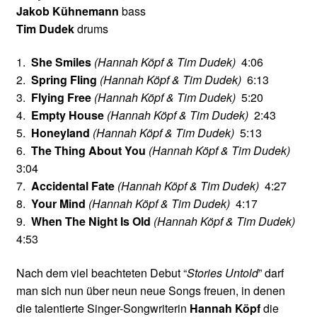
Jakob Kühnemann
bass
Tim Dudek
drums
1.
She Smiles
(Hannah Köpf & Tim Dudek)
4:06
2.
Spring Fling
(Hannah Köpf & Tim Dudek)
6:13
3.
Flying Free
(Hannah Köpf & Tim Dudek)
5:20
4.
Empty House
(Hannah Köpf & Tim Dudek)
2:43
5.
Honeyland
(Hannah Köpf & Tim Dudek)
5:13
6.
The Thing About You
(Hannah Köpf & Tim Dudek)
3:04
7.
Accidental Fate
(Hannah Köpf & Tim Dudek)
4:27
8.
Your Mind
(Hannah Köpf & Tim Dudek)
4:17
9.
When The Night Is Old
(Hannah Köpf & Tim Dudek)
4:53
Nach dem viel beachteten Debut “
Stories Untold
” darf
man sich nun über neun neue Songs freuen, in denen
die talentierte Singer-Songwriterin
Hannah Köpf
die