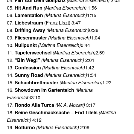
04.
Flirt Auf Dem Golfplatz
(Martina Eisenreich)
2:02
05.
Hit And Run
(Martina Eisenreich)
1:56
06.
Lamentation
(Martina Eisenreich)
1:15
07.
Liebestraum
(Franz Liszt) 3:47
08.
Drifting Away
(Martina Eisenreich)
0:36
09.
Fliesenmuster
(Martina Eisenreich)
1:04
10.
Nullpunkt
(Martina Eisenreich)
0:44
11.
Tapetenwechsel
(Martina Eisenreich)
2:59
12.
“Bin Weg!”
(Martina Eisenreich)
2:01
13.
Confession
(Martina Eisenreich)
1:42
14.
Sunny Road
(Martina Eisenreich)
1:54
15.
Schachbrettmuster
(Martina Eisenreich)
1:23
16.
Showdown Im Gartenteich
(Martina
Eisenreich)
3:10
17.
Rondo Alla Turca
(W. A. Mozart)
3:17
18.
Reine Geschmacksache – End Titels
(Martina
Eisenreich)
4:12
19.
Notturno
(Martina Eisenreich)
2:09