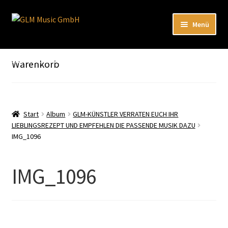
Zur
Zum
Menü
Navigation
Inhalt
springen
springen
Unterm
Unser Katalog
öffnen
Hier sind unsere Neuigkeiten zu hören: Spotify
Warenkorb
Playlists
Unterm
About
öffnen
Start
Album
GLM-KÜNSTLER VERRATEN EUCH IHR
LIEBLINGSREZEPT UND EMPFEHLEN DIE PASSENDE MUSIK DAZU
EN
IMG_1096
IMG_1096