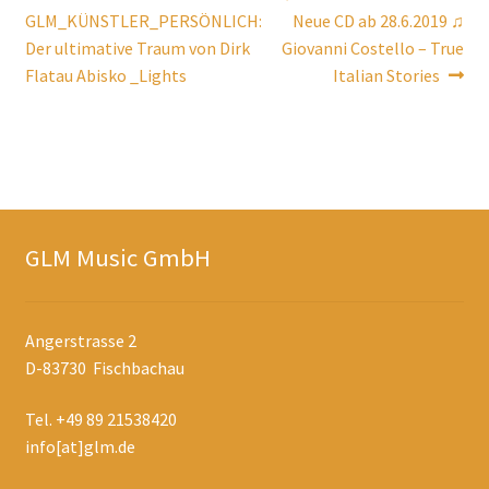
Beitragsnavigation
Beitrag:
Beitrag:
GLM_KÜNSTLER_PERSÖNLICH:
Neue CD ab 28.6.2019 ♫
Der ultimative Traum von Dirk
Giovanni Costello – True
Flatau Abisko _Lights
Italian Stories
GLM Music GmbH
Angerstrasse 2
D-83730 Fischbachau
Tel. +49 89 21538420
info[at]glm.de