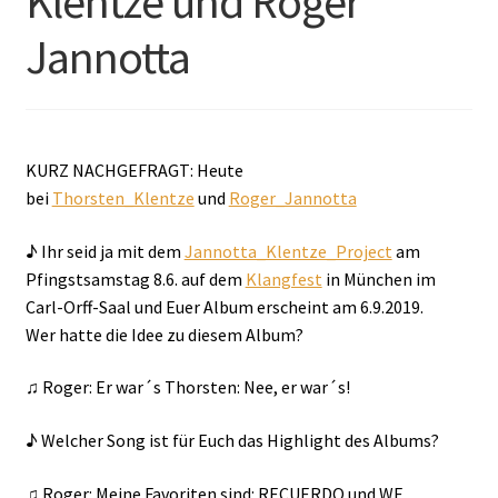
Klentze und Roger
Jannotta
KURZ NACHGEFRAGT: Heute
bei
Thorsten_Klentze
und
Roger_Jannotta
♪ Ihr seid ja mit dem
Jannotta_Klentze_Project
am
Pfingstsamstag 8.6. auf dem
Klangfest
in München im
Carl-Orff-Saal und Euer Album erscheint am 6.9.2019.
Wer hatte die Idee zu diesem Album?
♫ Roger: Er war´s Thorsten: Nee, er war´s!
♪ Welcher Song ist für Euch das Highlight des Albums?
♫ Roger: Meine Favoriten sind: RECUERDO und WE,