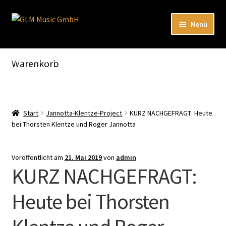
Zur
Zum
Menü
Navigation
Inhalt
springen
springen
Unterm
Unser Katalog
öffnen
Hier sind unsere Neuigkeiten zu hören: Spotify
Warenkorb
Playlists
Unterm
About
öffnen
Start
Jannotta-Klentze-Project
KURZ NACHGEFRAGT: Heute
bei Thorsten Klentze und Roger Jannotta
EN
Veröffentlicht am
21. Mai 2019
von
admin
KURZ NACHGEFRAGT:
Heute bei Thorsten