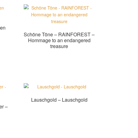
gen
Schöne Töne – RAINFOREST –
Hommage to an endangered
treasure
Zur Shopauswahl!
Lauschgold – Lauschgold
er –
Zur Shopauswahl!