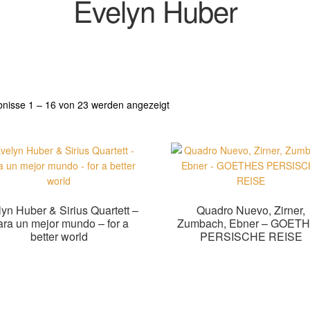
Evelyn Huber
Nach
bnisse 1 – 16 von 23 werden angezeigt
Aktualität
sortiert
yn Huber & Sirius Quartett –
Quadro Nuevo, Zirner,
ra un mejor mundo – for a
Zumbach, Ebner – GOET
better world
PERSISCHE REISE
Zur Shopauswahl!
Zur Shopauswahl!