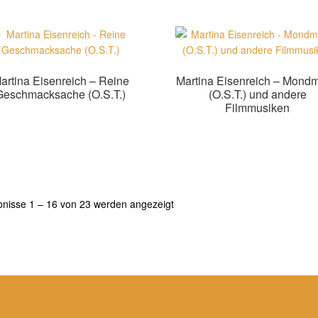
artina Eisenreich – Reine
Martina Eisenreich – Mond
Geschmacksache (O.S.T.)
(O.S.T.) und andere
Filmmusiken
Zur Shopauswahl!
Zur Shopauswahl!
Nach
bnisse 1 – 16 von 23 werden angezeigt
Aktualität
sortiert