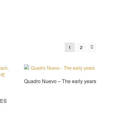
1
2
Quadro Nuevo – The early years
The Early Years bei JPC
bestellen!
HES