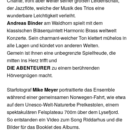
Charité, frönt aber weiter seiner großen Leidenschaft,
der Jazzflöte, welche der Musik des Trios eine
wunderbare Leichtigkeit verleiht.
Andreas Binder
am Waldhorn spielt mit dem
klassischen Bläserquintett Harmonic Brass weltweit
Konzerte. Sein charmant-weicher Ton klettert mühelos in
alle Lagen und kündet von anderen Welten.
Gemein ist ihnen eine unbegrenzte Spielfreude, die
mitten ins Herz trifft und
DIE ABENTEURER
zu einem berührenden
Hörvergnügen macht.
Starfotograf
Mike Meyer
portraitierte das Ensemble
während einer gemeinsamen Norwegen-Fahrt, wie etwa
auf dem Unesco-Welt-Naturerbe Preikestolen, einem
spektakulären Felsplateau 700m über dem Lysefjord.
So entstanden ein Video zum Song Riddarhus und die
Bilder für das Booklet des Albums.