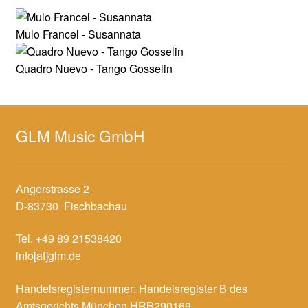
Mulo Francel - Susannata
Quadro Nuevo - Tango Gosselin
GLM Music GmbH
Angerstrasse 2
D-83730 Fischbachau
Tel. +49 89 21538420
info[at]glm.de
Handelsregisternummer: Handelsregister B des
Amtsgerichts München HRB290169