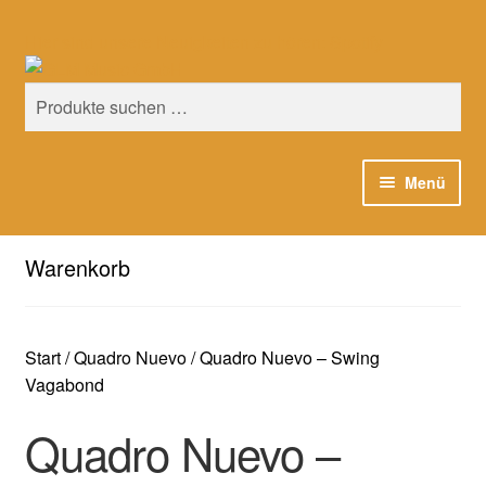
Hier sind unsere Neuigkeiten zu hören: Spotify
Zur
Zum
Suchen
Navigation
Inhalt
Suchen
springen
springen
nach:
Menü
Unser Katalog
Warenkorb
Playlists
About
Start
/
Quadro Nuevo
/
Quadro Nuevo – Swing
Vagabond
EN
Quadro Nuevo –