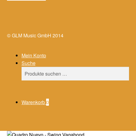
© GLM Music GmbH 2014
Mein Konto
Suche
Suchen
Suchen
nach:
Warenkorb
0