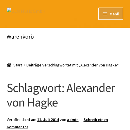
Zur
Zum
Menü
Navigation
Inhalt
springen
springen
Unterm
Unser Katalog
öffnen
Hier sind unsere Neuigkeiten zu hören: Spotify
Warenkorb
Playlists
Unterm
About
öffnen
Start
Beiträge verschlagwortet mit „Alexander von Hagke“
EN
Schlagwort:
Alexander
von Hagke
Veröffentlicht am
11. Juli 2014
von
admin
—
Schreib einen
Kommentar