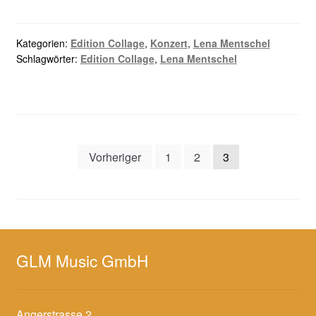
Kategorien:
Edition Collage
,
Konzert
,
Lena Mentschel
Schlagwörter:
Edition Collage
,
Lena Mentschel
Seitennummerierung
Vorheriger
1
2
3
der
Beiträge
GLM Music GmbH
Angerstrasse 2