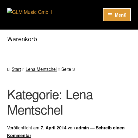
Zur
Zum
Menü
Navigation
Inhalt
springen
springen
Unser Katalog
Hier sind unsere Neuigkeiten zu hören: Spotify
Warenkorb
Playlists
About
Start
Lena Mentschel
Seite 3
EN
Kategorie:
Lena
Mentschel
Veröffentlicht am
7. April 2014
von
admin
—
Schreib einen
Kommentar