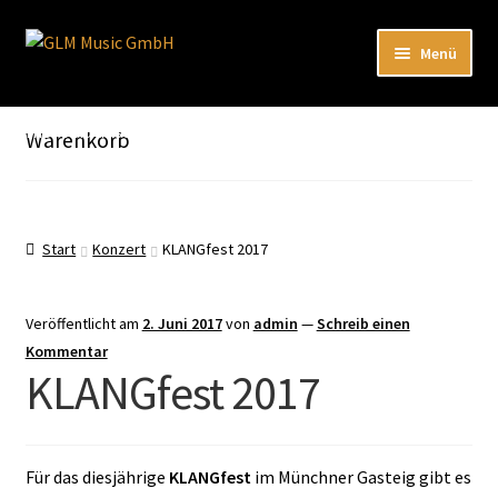
Zur
Zum
Menü
Navigation
Inhalt
springen
springen
Unterm
Unser Katalog
öffnen
Hier sind unsere Neuigkeiten zu hören: Spotify
Warenkorb
Playlists
Unterm
About
öffnen
Start
Konzert
KLANGfest 2017
EN
Veröffentlicht am
2. Juni 2017
von
admin
—
Schreib einen
Kommentar
KLANGfest 2017
Für das diesjährige
KLANGfest
im Münchner Gasteig gibt es