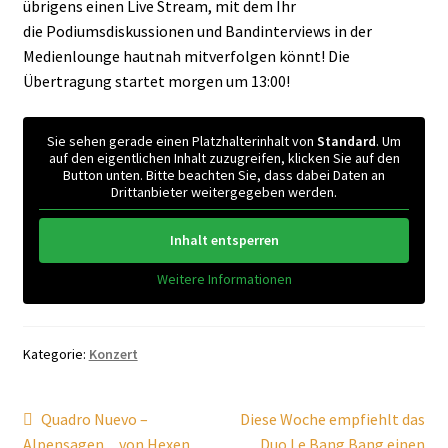
übrigens einen Live Stream, mit dem Ihr
die Podiumsdiskussionen und Bandinterviews in der
Medienlounge hautnah mitverfolgen könnt! Die
Übertragung startet morgen um 13:00!
Sie sehen gerade einen Platzhalterinhalt von
Standard
. Um
auf den eigentlichen Inhalt zuzugreifen, klicken Sie auf den
Button unten. Bitte beachten Sie, dass dabei Daten an
Drittanbieter weitergegeben werden.
Inhalt entsperren
Weitere Informationen
Kategorie:
Konzert
Beitragsnavigation
Vorheriger
Nächster
Quadro Nuevo –
Diese Woche empfiehlt das
Beitrag:
Beitrag:
Alpensagen…von Hexen,
Duo Le Bang Bang einen